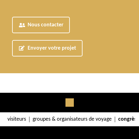
Nous contacter
Envoyer votre projet
visiteurs
groupes & organisateurs de voyage
congrès 